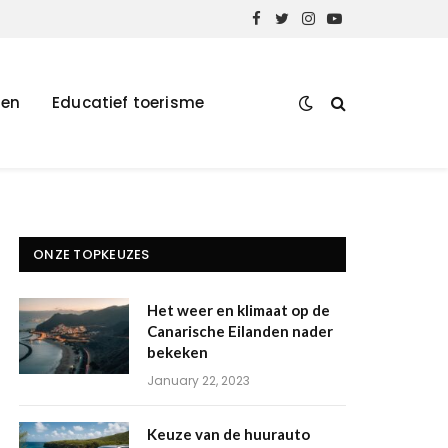
Facebook
Twitter
Instagram
YouTube
len
Educatief toerisme
ONZE TOPKEUZES
Het weer en klimaat op de
Canarische Eilanden nader
bekeken
January 22, 2023
Keuze van de huurauto